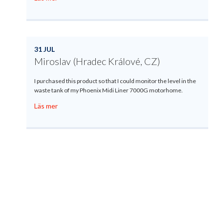
31 JUL
Miroslav (Hradec Králové, CZ)
I purchased this product so that I could monitor the level in the
waste tank of my Phoenix Midi Liner 7000G motorhome.
Läs mer