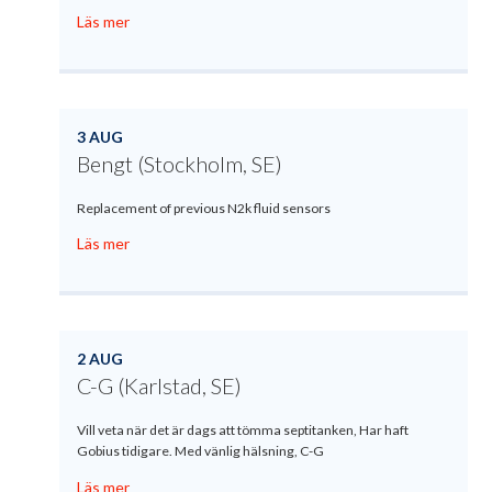
Läs mer
3 AUG
Bengt (Stockholm, SE)
Replacement of previous N2k fluid sensors
Läs mer
2 AUG
C-G (Karlstad, SE)
Vill veta när det är dags att tömma septitanken, Har haft
Gobius tidigare. Med vänlig hälsning, C-G
Läs mer