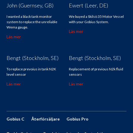
John (Guernsey, GB)
Ewert (Leer, DE)
I wanted a black tank monitor
We buyed a Skilsö 35 Motor Vessel
system to replace the unreliable
with your Gobius System.
Wema gauge.
Läs mer
Läs mer
Bengt (Stockholm, SE)
Bengt (Stockholm, SE)
To replace prevoius in tank N2K
Replacement of previous N2k fluid
level sensor
sensors
Läs mer
Läs mer
Gobius C
Återförsäljare
Gobius Pro