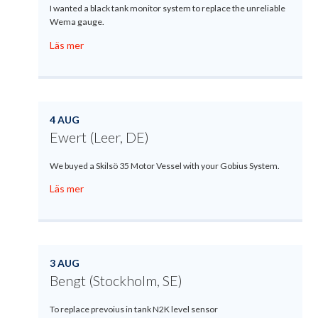
I wanted a black tank monitor system to replace the unreliable
Wema gauge.
Läs mer
4 AUG
Ewert (Leer, DE)
We buyed a Skilsö 35 Motor Vessel with your Gobius System.
Läs mer
3 AUG
Bengt (Stockholm, SE)
To replace prevoius in tank N2K level sensor