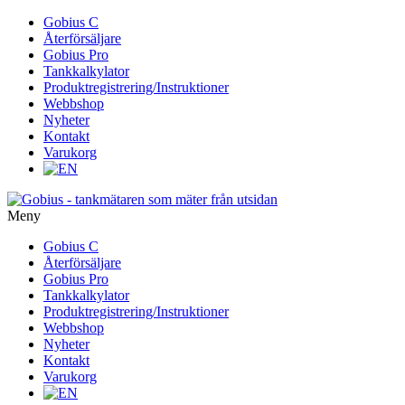
Gå
Gobius C
vidare
Återförsäljare
till
Gobius Pro
innehåll
Tankkalkylator
Produktregistrering/Instruktioner
Webbshop
Nyheter
Kontakt
Varukorg
Meny
Gå
Gobius C
vidare
Återförsäljare
till
Gobius Pro
innehåll
Tankkalkylator
Produktregistrering/Instruktioner
Webbshop
Nyheter
Kontakt
Varukorg